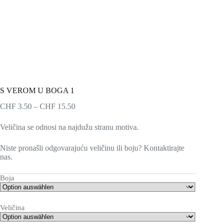
S VEROM U BOGA 1
Preisspanne:
CHF
3.50
–
CHF
15.50
CHF 3.50
bis
Veličina se odnosi na najdužu stranu motiva.
CHF 15.50
Niste pronašli odgovarajuću veličinu ili boju? Kontaktirajte
nas.
Boja
Veličina