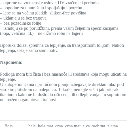
– otporne na vremenske uslove, UV zračenje i perionice
– pogodne za unutrašnju i spoljašnju upotrebu
– lepe se na većinu glatkih, silikon-free površina
– uklanjaju se bez tragova
– bez pozadinske folije
– izrađuju se po porudžbini, prema vašim željenim specifikacijama
(boja, veličina itd.) – ne držimo robu na lageru
Isporuka dolazi spremna za lepljenje, sa transportnom folijom. Nakon
lepljenja, ostaje samo sam motiv.
Napomena:
Podloga mora biti čista i bez masnoće ili sredstava koja mogu uticati na
lepljenje.
U autoperionicama i pri ručnom pranju izbegavajte direktan mlaz pod
visokim pritiskom na nalepnicu. Takođe, nemojte vršiti jak pritisak
tkaninom kako ne bi došlo do oštećenja ili odlepljivanja – u suprotnom
ne možemo garantovati trajnost.
Boja
bela, bela mat, crna, crna mat, siva, srebrna, zlatna