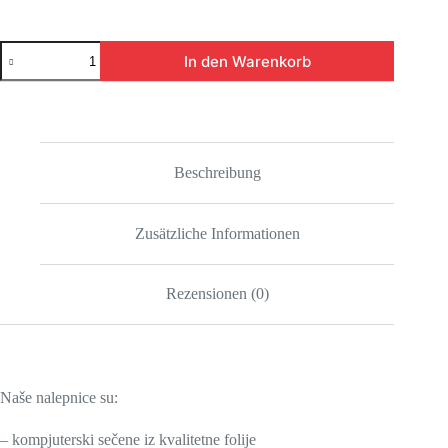
S
In den Warenkorb
VEROM
U
BOGA
1
Menge
Beschreibung
Zusätzliche Informationen
Rezensionen (0)
Naše nalepnice su:
– kompjuterski sečene iz kvalitetne folije