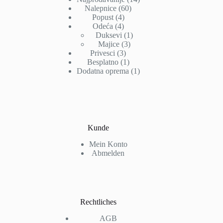
60
Produkte
Nalepnice
60
4
Produkte
Popust
4
4
Produkte
Odeća
4
Produkte
1
Duksevi
1
3
Produkt
Majice
3
3
Produkte
Privesci
3
Produkte
1
Besplatno
1
Produkt
1
Dodatna oprema
1
Produkt
Kunde
Mein Konto
Abmelden
Rechtliches
AGB