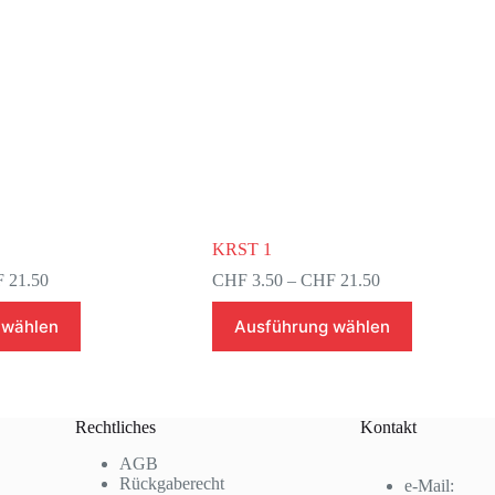
KRST 1
Preisspanne:
Preisspanne:
F
21.50
CHF
3.50
–
CHF
21.50
CHF 3.50
CHF 3.50
Dieses
bis
bis
 wählen
Ausführung wählen
Produkt
CHF 21.50
CHF 21.50
weist
mehrere
Varianten
auf.
Rechtliches
Kontakt
Die
Optionen
AGB
können
Rückgaberecht
e-Mail:
auf