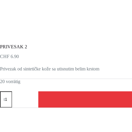
PRIVESAK 2
CHF
6.90
Privezak od sintetičke kože sa utisnutim belim krstom
20 vorrätig
PRIVESAK
2
Menge