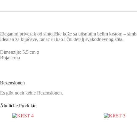
Elegantni privezak od sintetičke kože sa utisnutim belim krstom – simbol
Idealan za ključeve, ranac ili kao lični detalj svakodnevnog stila.
Dimenzije: 5.5 cm ø
Boja: crna
Rezensionen
Es gibt noch keine Rezensionen.
Ähnliche Produkte