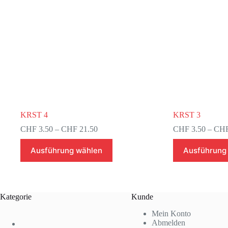
KRST 4
KRST 3
Preisspanne:
CHF
3.50
–
CHF
21.50
CHF
3.50
–
CH
CHF 3.50
Dieses
Dieses
bis
Ausführung wählen
Ausführung
Produkt
Produkt
CHF 21.50
weist
weist
mehrere
mehrere
Varianten
Varianten
auf.
auf.
Kategorie
Kunde
Die
Die
Optionen
Optionen
Mein Konto
können
können
Abmelden
auf
auf