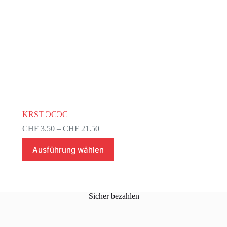
KRST ƆCƆC
Preisspanne:
CHF
3.50
–
CHF
21.50
CHF 3.50
Dieses
bis
Ausführung wählen
Produkt
CHF 21.50
weist
mehrere
Varianten
auf.
Sicher bezahlen
Die
Optionen
können
auf